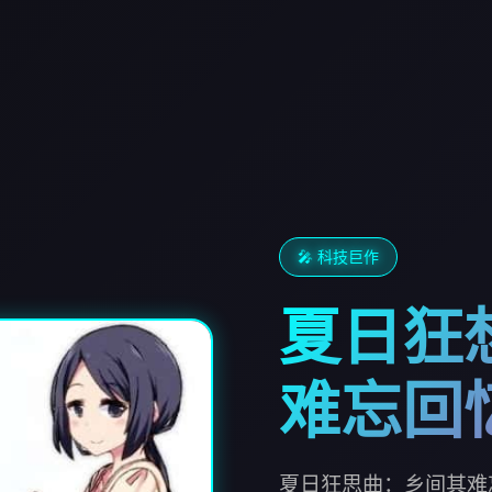
🎤 科技巨作
夏日狂
难忘回
夏日狂思曲：乡间其难