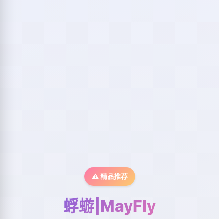
⚠️ 精品推荐
蜉蝣|MayFly