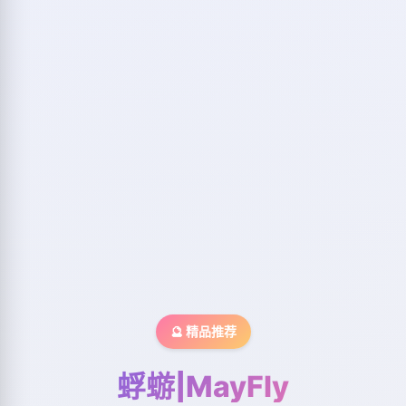
🔮 精品推荐
蜉蝣|MayFly